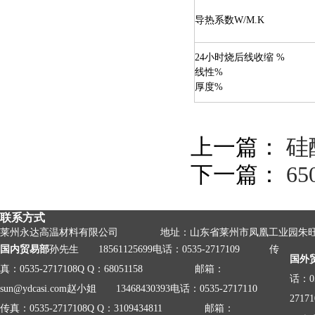
导热系数W/M.K
24小时烧后线收缩 %
线性%
厚度%
上一篇：
硅
下一篇：
6
联系方式
莱州永达高温材料有限公司 地址：山东省莱州市凤凰工业园朱
国内贸易部
孙先生 18561125699
电话：0535-2717109 传
国外
真：0535-2717108
Q Q：68051158 邮箱：
话：05
sun@ydcasi.com
赵小姐 13468430393
电话：0535-2717110
27171
传真：0535-2717108
Q Q：3109434811 邮箱：