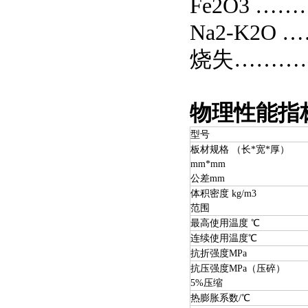
Fe2O3 ……
Na2-K2O …
烧失…………
物理性能指
型号
板材规格 （长*宽*厚）
mm*mm
公差mm
体积密度 kg/m3
范围
最高使用温度 ℃
连续使用温度℃
抗折强度MPa
抗压强度MPa（压碎
5%压缩
热膨胀系数/℃