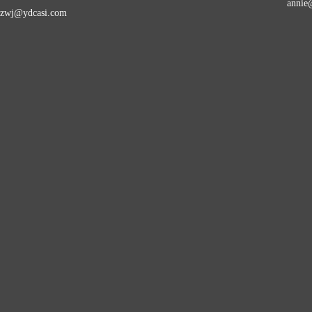
annie
zwj@ydcasi.com